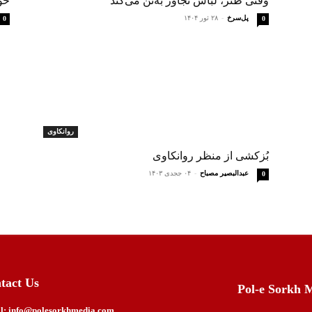
وقتی طنز، لباس تجاوز به‌تن می‌کند
خود
پل‌سرخ
-
۲۸ ثور ۱۴۰۴
0
0
روانکاوی
بُزکشی از منظر روانکاوی
عبدالبصیر مصباح
-
۰۴ ججدی ۱۴۰۳
0
tact Us
Pol-e Sorkh 
l: info@polesorkhmedia.com