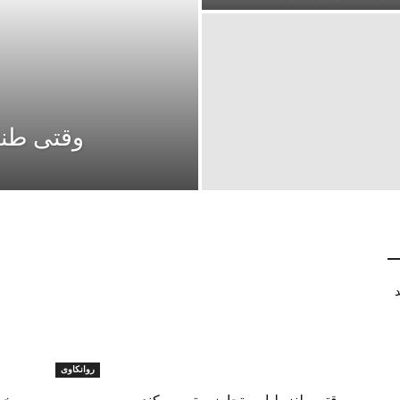
وقتی طنز،
د
روانکاوی