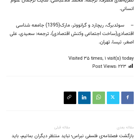
نظریه‌های مصرف، ترجمه: محمد ملاعباسی، سایت ترجمان علوم
انسانی.
– سوئدبرگ، ریچارد و گرانووتر، مارک(1395) جامعه شناسی
اقتصادی(ساخت اجتماعی وکنش اقتصادی)، ترجمه: سعیدی، علی
اصغر، تیسا، تهران.
Visited ۳۵ times, ۱ visit(s) today
Post Views:
۲۲۳
مقاله بعدی
مقاله قبلی
بازگشت فصلنامه‌ی فلسفی نبراس؛
نباید منتظر دیگران بمانیم، باید