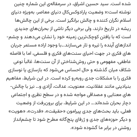
شده است. سید حسین اشراق، در سرمقاله‌ی این شماره چنین
نوشته است:« وضعیت پارادوکس‌­‌کال دنیای معاصر، به‌ویژه دنیای
اسلام نگران کننده و چالش برانگیز است. برخی از این چالش‌­ها
ریشه در تاریخ دارند، ولی برخی دیگر ناشی از بحران‌­های جدیدی
است که با یافتن کوچک‌­ترین زمینه خود را نشان می‌دهند و چشم‌­
اندازهای آینده را تیره و تار می‌­سازند…با وجود اراده مستمر جریان­‌
های فکری در جهت احیای سنت­‌های فکری و فلسفی، اما با فاصله
عاطفی، مفهومی و حتی روش‌­شناختی از آن سنت­‌ها، غالباً نوعی
شکاف میان گذشته و حال احساس می‌شود که بازسازی یا نوسازی
فکری را با مشکلات جدی روبه‌رو کرده است. در این شرایط، مفاهیم
بنیادینی مانند عقلانیت، معنویت، عدالت، آزادی و… نیز با چالش‌­
های معنایی و مصداقی مواجه شده و در سطح نظری و اجتماعی
دچار بحران شده‌­اند… در این شرایط، برای برون‌رفت از وضعیت
فعلی، باید بحث‌های جدی پیرامون «حقیقت»، «قدرت»، «هویت»
و دیگر حوزه‌­های جدی و ژرفای پنج‌­گانه مطرح شود تا چشم‌­انداز
روشنی در برابر ما گشوده شود».