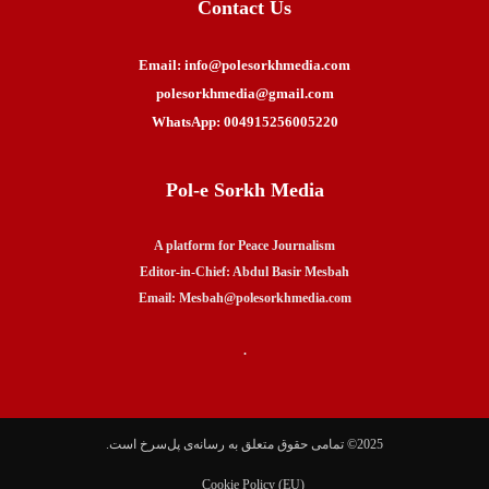
Contact Us
Email: info@polesorkhmedia.com
polesorkhmedia@gmail.com
WhatsApp: 004915256005220
Pol-e Sorkh Media
A platform for Peace Journalism
Editor-in-Chief: Abdul Basir Mesbah
Email: Mesbah@polesorkhmedia.com
.
2025© تمامی حقوق متعلق به‌ رسانه‌ی پل‌سرخ است.
Cookie Policy (EU)