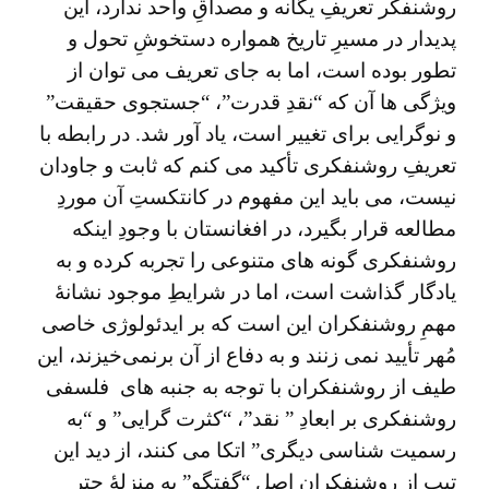
روشنفکر تعریفِ یگانه و مصداقِ واحد ندارد، این
پدیدار در مسیرِ تاریخ همواره دستخوشِ تحول و
تطور بوده است، اما به جای تعریف می توان از
ویژگی ها آن که “نقدِ قدرت”، “جستجوی حقیقت”
و نوگرایی برای تغییر است، یاد آور شد. در رابطه با
تعریفِ روشنفکری تأکید می کنم که ثابت و جاودان
نیست، می باید این مفهوم در کانتکستِ آن موردِ
مطالعه قرار بگیرد، در افغانستان با وجودِ اینکه
روشنفکری گونه های متنوعی را تجربه کرده و به
یادگار گذاشت است، اما در شرایطِ موجود نشانۀ
مهمِ روشنفکران این است که بر ایدئولوژی خاصی
مُهر تأیید نمی ‌زنند و به دفاع از آن برنمی‌خیزند، این
طیف از روشنفکران با توجه به جنبه های فلسفی
روشنفکری بر ابعادِ ” نقد”، “کثرت گرایی” و “به
رسمیت شناسی دیگری” اتکا می کنند، از دید این
تیپ از روشنفکران اصلِ “گفتگو” به منزلۀ چترِ