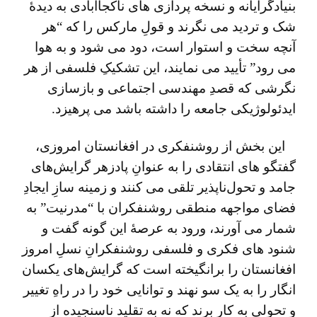
بنیادگرایانه و نسخه پردازی ‌های ناکجاآبادی به دیدۀ
شک و تردید می نگرند و قولِ مارکس را که “هر
آنچه سخت و استوار است، دود می شود و به هوا
می رود” تأیید می نمایند، این تشکیکِ فلسفی از هر
نگرشی که قصدِ مهندسی اجتماعی و بازسازی
ایدئولوژیکی جامعه را داشته باشد می ‌پرهیزد.
این بخش از روشنفکری در افغانستان امروزی،
گفتگو های انتقادی را به عنوانِ پادزهر گرایش‌های
جامد و تحول‌‌ناپذیر تلقی می کنند و زمینه سازِ ایجادِ
فضای مواجهه منطقی روشنفکران با “مدرنیت” به
شمار می آورند، ورود به عرصۀ این گونه گفت ‌و‌
شنود های فکری و فلسفی روشنفکرانِ نسلِ امروز
افغانستان را برانگیخته است که گرایش‌های یکسان
‌انگار را به یک سو نهند و توانایی خود را در راهِ تغییر
و تحولی به کار برند که نه به تقلید ناسنجیده از