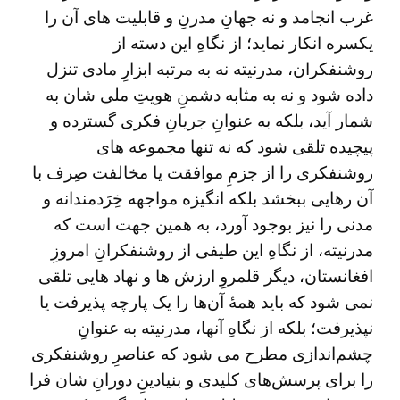
غرب انجامد و نه جهانِ مدرنِ و قابلیت ‌های آن را
یکسره انکار نماید؛ از نگاهِ این دسته از
روشنفکران، مدرنیته نه به مرتبه ابزارِ مادی تنزل
داده شود و نه به مثابه دشمنِ هویتِ ملی شان به
شمار ‌آید، بلکه به عنوانِ جریانِ فکری گسترده و
پیچیده تلقی شود که نه تنها مجموعه های
روشنفکری را از جزمِ موافقت یا مخالفت صِرف با
آن رهایی ببخشد بلکه انگیزه مواجهه خِرَدمندانه و
مدنی را نیز بوجود آورد، به همین جهت است که
مدرنیته، از نگاهِ این طیفی از روشنفکرانِ امروزِ
افغانستان، دیگر قلمروِ ارزش‌ ها و نهاد هایی تلقی
نمی ‌شود که باید همۀ آن‌ها را یک پارچه پذیرفت یا
نپذیرفت؛ بلکه از نگاهِ آنها، مدرنیته به عنوانِ
چشم‌اندازی مطرح می ‌شود که عناصرِ روشنفکری
را برای پرسش‌های کلیدی و بنیادینِ دورانِ شان فرا