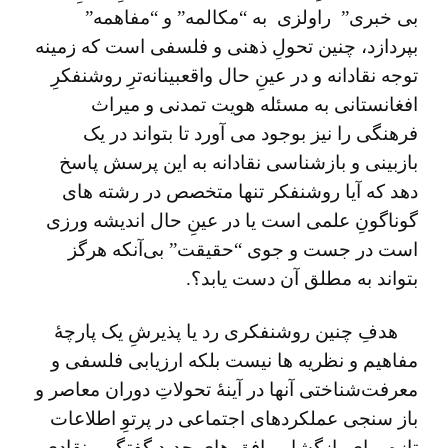
بی خبری” راولزی به “مکالمه” و “مفاهمه”
بپردازد، چنین تحولِ ذهنی و فلسفی است که زمینه
توجه نقادانه و در عینِ حال واقعبینانه‌ترِ روشنفکرِ
افغانستانی به مسئله هویت تمدنی و میراث
فرهنگی را نیز بوجود می آورد تا بتواند در یک
بازبینی و بازشناسی نقادانه به این پرسش پاسخ
دهد که آیا روشنفکر تنها متخصص در رشته ‌های
گوناگونِ علمی است یا در عینِ حال اندیشه ‌ورزی
است در جست و جوی “حقیقت” بی‌آنکه هرگز
بتواند به مطلق آن دست یابد؟.
هدفِ چنین روشنفکری رد یا پذیرشِ یک پارچۀ
مفاهیم و نظریه ها نیست بلکه ارزیابی فلسفی و
معرفت‌شناختی آنها در آینۀ تحولاتِ دوران معاصر و
باز سنجی عملکردهای اجتماعی در پرتوِ اطلاعات
تازه برای بازگشایی افق های جدیدِ گفتگو و نقادی‌