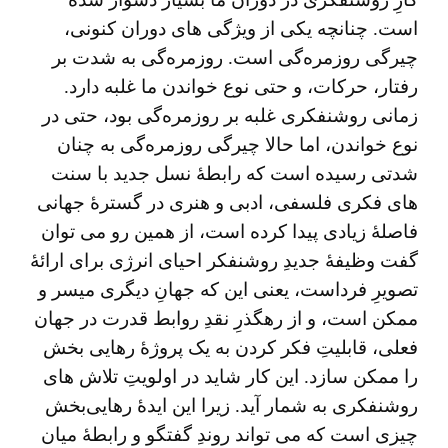
است. چنانچه یکی از ویژگی‌ های دوران کنونی،
چیرگی روزمره‌گی است. روزمره‌گی به شدت بر
رفتار، حرکات، و حتی نوع خواندن ما غلبه دارد.
زمانی روشنفکری غلبه بر روزمره‌گی بود، حتی در
نوع خواندن، اما حالا چیرگی روزمره‌گی به چنان
شدتی رسیده است که رابطۀ نسل جدید با سنت
های فکری فلسفی، ادبی و هنری در گسترۀ جهانی
فاصلۀ زیادی پیدا کرده است، از همین رو می توان
گفت وظیفۀ جدیدِ روشنفکر احیای انرژی برای ارائۀ
تصویرِ فرداست، یعنی این که جهانِ دیگری میسر و
ممکن است، و از رهگذرِ نقدِ روابط قدرت در جهان
فعلی، قابلیتِ فکر کردن به یک پروژۀ رهایی ‌بخش
را ممکن سازد. این کار شاید در اولویتِ تلاش های
روشنفکری به شمار آید. زیرا این ایدۀ رهایی‌بخش
چیزی است که می تواند روندِ گفتگو و رابطۀ میان