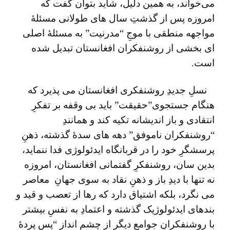
می‌خواند، به همین دلیل، شاید بتوان گفت که
امروزه پس از گذشتِ سال های طولانی مسئلۀ
مواجهه منطقی با موجِ “مدرنیت” به مسئلۀ اصلی
ای بخشی از روشنفکران افغانستان تبدیل شده
است.
نسلِ جدیدِ روشنفکری افغانستان می پذیرد که
هنگام جستجوی”حقیقت” باید بی‌ وقفه بر تفکرِ
انتقادی و باز اندیشانه تکیه کند و همانندِ
“روشنفکران ناموفق” دهه ‌های سدۀ گذشته، ذهنِ
پرسشگرِ خود را در قربانگاه ایدئولوژی فدا ننماید،
بدین سان، روشنفکرِ گفتمانی افغانستان، امروزه
نه تنها با دیدِ باز و ذهنِ نقاد به سوی جهانِ معاصر
می نگرد، بلکه اشتیاق دارد که رها از تعصب و قید و
بندهای ایدئولوژیک گذشته و اعتمادِ به نفسِ بیشتر
با روشنفکرانِ جوامع دیگر از چشم اندازِ “پسِ پردۀ