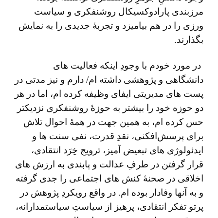
مرزبندی پارادوکسیکال روشنفکری و سیاست
ورزی را در هم بیامیزد و تجربۀ جدیدی را به نمایش
بگذارند.
در مورد خودم با وجودِ اینکه فعالیت های
دانشگاهی و پژوهشی داشته ام/ دارم و نیز مدتی در
پست های مدیریتی ایفای وظیفه کرده ام، اما در هر
دو حوزه خود را بیشتر به حوزۀ روشنفکری نزدیکتر
حس کرده ام، به همین جهت در همۀ احوال تلاش
برای پرسش‌افکنی، نقدِ قدرت، نفی سنت ‌ها و
ایدئولوژی ‌های تبعیض آمیز، ترویج خِرَد انتقادی،
قرار گرفتن در طرفِ عدالت و پابندی به ارزش های
اخلاقی در صحنۀ کنش های اجتماعی را جدی گرفته
و به آنها وفادار بوده ام. در واقع رویکردِ پژوهش در
پرتو تفکر انتقادی، پرهیز از سیاستِ سیاستمدارانه،