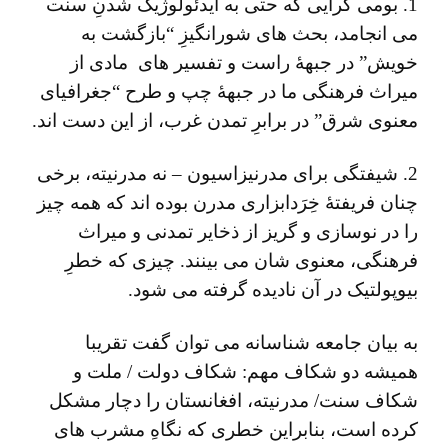
1. بومی گرایی که حتی به ایدئولوژیک شدنِ سنت
می انجامد، بحث های شورانگیزِ “بازگشت به
خویش” در جبهۀ راست و تفسیر های مادی از
میراث فرهنگی ما در جبهۀ چپ و طرح “جغرافیای
معنوی شرق” در برابرِ تمدن غرب، از این دست اند.
2. شیفتگی برای مدرنیزاسیون – نه مدرنیته، برخی
چنان فریفتۀ خِرَدابزاری مدرن بوده اند که همه چیز
را در نوسازی و گریز از ذخایر تمدنی و میراث
فرهنگی، معنوی شان می بینند. چیزی که خطرِ
بیوپولتیک در آن نادیده گرفته می شود.
به بیان جامعه شناسانه می توان گفت تقریبا
همیشه دو شکاف مهم: شکاف دولت / ملت و
شکاف سنت/ مدرنیته، افغانستان را دچار مشکل
کرده است، بنابراین خطری که نگاهِ مشرب های