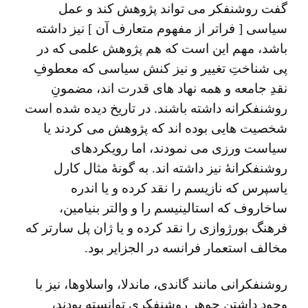
گفت روشنفکر می‌ تواند پژوهش کند و عمل
سیاسی [ فراتر از مفهوم متعارف آن ] نیز داشته
باشد، مهم این است که هم پژوهش علمی که در
پی شناختِ تغییر و نیز کنش سیاسی که معطوفِ
نقدِ جامعه و همه نهاد های قدرت اند، مضمونِ
روشنفکرانه داشته باشند. در تاریخ دیده شده است
شخصیت هایی بوده اند که پژوهش می کردند یا
سیاست ورزی می ‌نمودند، اما رویکردهای
روشنفکرانۀ نیز داشته اند. به گونۀ مثال کارل
یاسپرس که نازیسم را نقد کرده و یا اندره
ساخاروف که استالینیسم را و والتر بنیامین،
فرهنگ بورژوازی را نقد کرده و یا ژان پل سارتر که
مخالف استعمار فرانسه در الجزایر بود.
روشنفکرانی مانند گاندی، ماندلا، واسلاو‌‌ها، نیز با
وجود داشتنِ جوهرِ روشنفکری توانسته بودند،