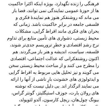
فرهنگی را زنده نگهدارد، بویژه اینکه اکثرا حاکمیت
ها از حوزۀ عمومی نمایندگی نمی توانند، فضا باز
می ماند که روشنفکر هنوز هم نمایندۀ فکری و
فلسفی جامعه در برابرِ حاکمیت باشد. زمانی که
بحران‌ های فکری مانند افراط گرایی، مشکلات
محیط‌ زیستی، دشواری های تأمین منابع برای تداوم
نرخ رشدِ اقتصادی و خطرِ تروریسم جدی‌تر شوند،
فلسفه، سیاست، اندیشه و هنر باز می‌گردند. هم
اکنون روشنفکرانی که عدالت اجتماعی- اقتصادی
را مطرح می کنند و از مباحث محیط‌ زیستی سخن
می گویند و نیز تحلیل هایی مربوط به افراط گرایی
و ایدئولوژی های خشونت بارِ ناشی از آنها را ارائه
می ‌نمایند اثرگذار اند. بی ‌دلیل نیست که نوشته‌
های رولان بارت، جوزف استیگلیتز، گونتر گراس،
بیونگ چول‌هان، ریچل کارسون، آلدو لئوپولد،