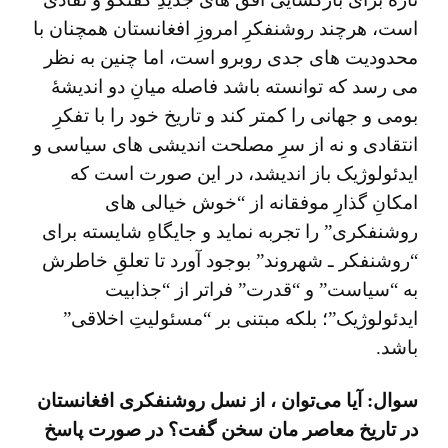
است، هرچند روشنفکرِ امروزِ افغانستان همچنان با
محدودیت ‌های جدی روبرو است، اما چنین به نظر
می‌ رسد که توانسته باشد فاصله میانِ دو اندیشۀ
بومی و جهانی را کمتر کند و تاریخ خود را با تفکرِ
انتقادی و نه از سرِ مصلحت ‌اندیشی‌ های سیاسی و
ایدئولوژیک باز اندیشد، در این صورت است که
امکانِ گذارِ موفقانه از “خوش خیالی های
روشنفکری” را تجربه نماید و جایگاهِ شایسته برای
“روشنفکر ـ شهروند” بوجود آورد تا تعلقِ خاطرش
به “سیاست” و “قدرت” فراتر از “جذابیت
ایدئولوژیک”؛ بلکه مبتنی بر “مسئولیتِ اخلاقی”
باشد.
سوال: آیا می‌توان ، از نسل روشنفکری افغانستان
در تاریخ معاصر مان سخن گفت؟ در صورت پاسخ