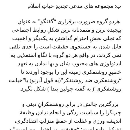
ب: مجموعه های مدعی تجدیدِ حیاتِ اسلام
هردو گروه ضرورتِ برقراری “گفتگو” به عنوانِ
پیچیده ترین و متمدنانه ترین شکلِ روابط اجتماعی
که تجلی بخشِ ‌احترام گذاشتن به یکدیگر و اهمیت
قایل شدن به جستجوی حقیقت است را جدی تلقی
نمی کردند، در واقع هر دو گروه با نگاهِ استعلایی به
ایدئولوژی های محبوبِ شان و بها ندادن به تعهدِ
خطیرِ روشنفکری زمینه این را بوجود آوردند تا
“روشنفکری ضد روشنفکر”(به قول آدرنو) یا”خیانت
روشنفکری”( به گفته جولین بندا ) شکل بگیرد.
بزرگترین چالش در برابرِ روشنفکرانِ دینی و
چپ‌گرا را سیاست زدگی و انجام ندادنِ وظیفۀ
اندیشه ورزی و غفلت از حفظِ منزلتِ انتقادگری،
تشکیل داده است؛ “حقیقت در اختیارِ من است” و