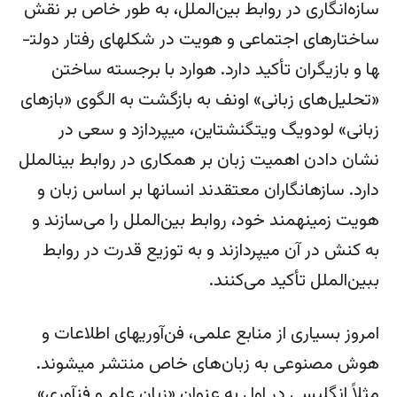
سازه‌انگاری در روابط بین‌الملل، به طور خاص بر نقش
ساختارهای اجتماعی و هویت در شکل­های رفتار دولت­
ها و بازیگران تأکید دارد. هوارد با برجسته ساختن
«تحلیل‌­های زبانی» اونف به بازگشت به الگوی «بازهای
زبانی» لودویگ ویتگنشتاین، می­پردازد و سعی در
نشان دادن اهمیت زبان بر همکاری در روابط بین­الملل
دارد. سازه­انگاران معتقدند انسان­ها بر اساس زبان و
هویت زمینه­مند خود، روابط بین‌الملل را می­‌سازند و
به کنش در آن می­پردازند و به توزیع قدرت در روابط
ببین‌الملل تأکید می­‌کنند.
امروز بسیاری از منابع علمی، فن‌آوری­های اطلاعات و
هوش مصنوعی به زبان‌­های خاص منتشر می­شوند.
مثلاً انگلیسی در اول به عنوان «زبان علم و فن­آوری»