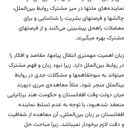
نماینده­‌های ملت­ها در میز مشترک روابط بین‌الملل،
چالش­ها و فرصت­های بشریت را شناسایی و برای
معضلات راه­­حل پیش­بینی می‌کنند و از فرصت­های
مشترک بهره می­گیرند.
زبان اهمیت مهمتری انتقال پیام­ها، مقاصد و افکار را
در روابط بین‌الملل دارد. زیرا نبود زبان و فهم مشترک
می­تواند به سوءتفاهم­ها و مشکلات جدی در روابط
بین­الملل منجر شود. مثلاً معاهده‌ی مرزی دیورند
میان دولت وقت افغانستان و حکومت هند برتانیایی
منعقد شده­بود، با توجه به عدم تسلط نماینده
افغانستان بر زبان بین‌المللی، آن معاهده از شفافیت
و دقت لازم برخودار نمی­باشد. زیرا مباحث حل